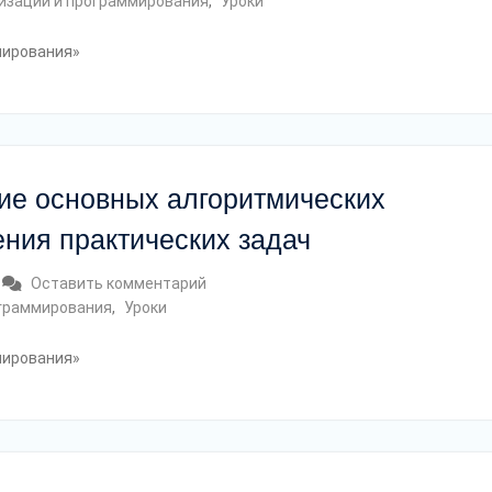
мизации и программирования
,
Уроки
мирования»
ние основных алгоритмических
ния практических задач
Оставить комментарий
ограммирования
,
Уроки
мирования»