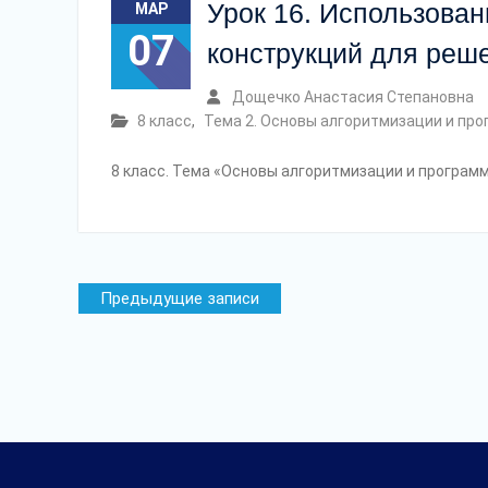
Урок 16. Использова
МАР
07
конструкций для реше
Дощечко Анастасия Степановна
8 класс
,
Тема 2. Основы алгоритмизации и пр
8 класс. Тема «Основы алгоритмизации и програм
Навигация
Предыдущие записи
по
записям