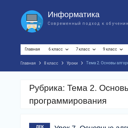
Перейти
к
Информатика
содержимому
Современный подход к обучени
Главная
6 класс
7 класс
9 класс
Тема 2. Основы алго
Главная
8 класс
Уроки
Рубрика:
Тема 2. Основ
программирования
ДЕК