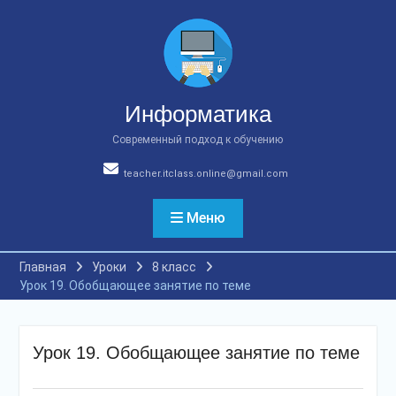
Перейти
к
содержимому
Информатика
Современный подход к обучению
teacher.itclass.online@gmail.com
Меню
Главная
Уроки
8 класс
Урок 19. Обобщающее занятие по теме
Урок 19. Обобщающее занятие по теме