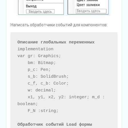
Написать обработчики событий для компонентов:
Описание глобальных переменных
implementation

var gr: Graphics; 

    bm: Bitmap; 

    p_c: Pen;

    s_b: SolidBrush; 

    c_f, c_b: Color; 

    w: decimal;

    x1, y1, x2, y2: integer; m_d : 
boolean;

    F_N :string;

Обработчик событий Load формы