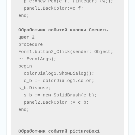
  p_c:=new Pen(c_f, (integer) (w));

  panel1.BackColor:=c_f;

end;

Обработчик событий кнопки Сменить 
цвет 2
procedure 
Form1.button2_Click(sender: Object; 
e: EventArgs);

begin

  colorDialog1.ShowDialog(); 

  c_b := colorDialog1.color; 
s_b.Dispose;

  s_b := new SolidBrush(c_b);

  panel2.BackColor := c_b;

end;

Обработчик событий pictureBox1 