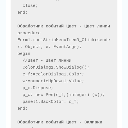
  close;

end;

Обработчик событий Цвет - Цвет линии
procedure 
Form1.toolStripMenuItem9_Click(sende
r: Object; e: EventArgs);

begin

  //Цвет - Цвет линии

  ColorDialog1.ShowDialog();

  c_f:=colorDialog1.Color;

  w:=numericUpDown1.Value;

  p_c.Dispose;

  p_c:=new Pen(c_f,(integer) (w));

  panel1.BackColor:=c_f;

end;

Обработчик событий Цвет - Заливки