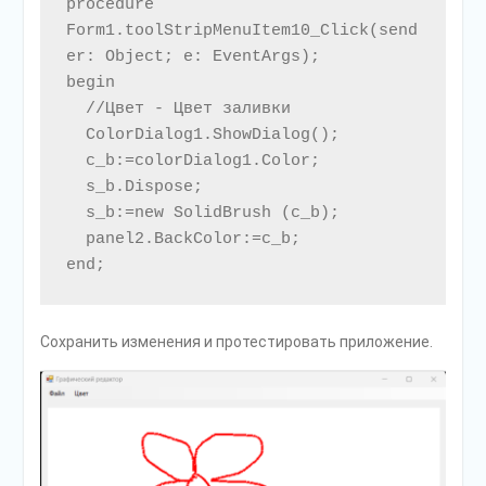
procedure 
Form1.toolStripMenuItem10_Click(send
er: Object; e: EventArgs);

begin

  //Цвет - Цвет заливки

  ColorDialog1.ShowDialog();

  c_b:=colorDialog1.Color;

  s_b.Dispose;

  s_b:=new SolidBrush (c_b);

  panel2.BackColor:=c_b;

Сохранить изменения и протестировать приложение.