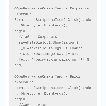
Обработчик событий Файл - Сохранить 
procedure 
Form1.toolStripMenuItem6_Click(sende
r: Object; e: EventArgs);

begin

  //Файл - Сохранить

  saveFileDialog1.ShowDialog();

  F_N:=saveFileDialog1.FileName;

  PictureBox1.Image.Save(F_N);

  Text:='Графический редактор '+F_N;

end;

Обработчик событий Файл - Выход 
procedure 
Form1.toolStripMenuItem8_Click(sende
r: Object; e: EventArgs);

begin

  //Файл - Выход
