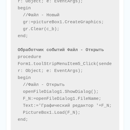
r: Object; e: EventArgs);

begin

  //Файл - Новый

  gr:=pictureBox1.CreateGraphics;

  gr.Clear(c_b);

end;

Обработчик событий Файл - Открыть 
procedure 
Form1.toolStripMenuItem5_Click(sende
r: Object; e: EventArgs);

begin

  //Файл - Открыть

  openFileDialog1.ShowDialog();

  F_N:=openFileDialog1.FileName;

  Text:='Графический редактор '+F_N;

  PictureBox1.Load(F_N);

end;
