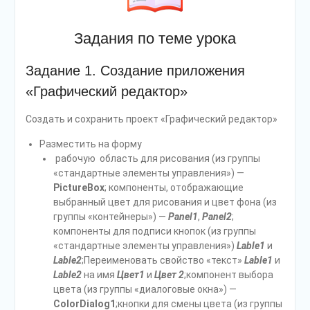
Задания по теме урока
Задание 1. Создание приложения
«Графический редактор»
Создать и сохранить проект «Графический редактор»
Разместить на форму
рабочую область для рисования (из группы
«стандартные элементы управления») —
PictureBox
; компоненты, отображающие
выбранный цвет для рисования и цвет фона (из
группы «контейнеры») —
Panel1
,
Panel2
;
компоненты для подписи кнопок (из группы
«стандартные элементы управления»)
Lable1
и
Lable2
;Переименовать свойство «текст»
Lable1
и
Lable2
на имя
Цвет1
и
Цвет 2
;компонент выбора
цвета (из группы «диалоговые окна») —
ColorDialog1
;кнопки для смены цвета (из группы