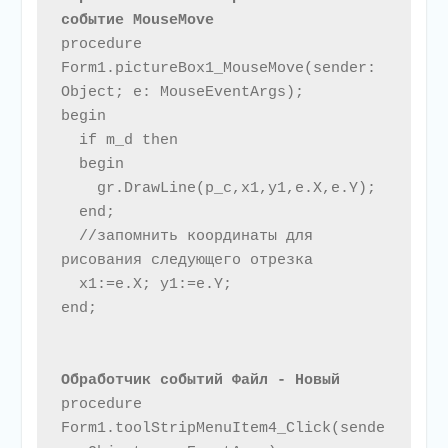
событие MouseMove
procedure 
Form1.pictureBox1_MouseMove(sender: 
Object; e: MouseEventArgs);

begin

  if m_d then

  begin

    gr.DrawLine(p_c,x1,y1,e.X,e.Y);

  end;

  //запомнить координаты для 
рисования следующего отрезка

  x1:=e.X; y1:=e.Y;

end;

Обработчик событий Файл - Новый 
procedure 
Form1.toolStripMenuItem4_Click(sende