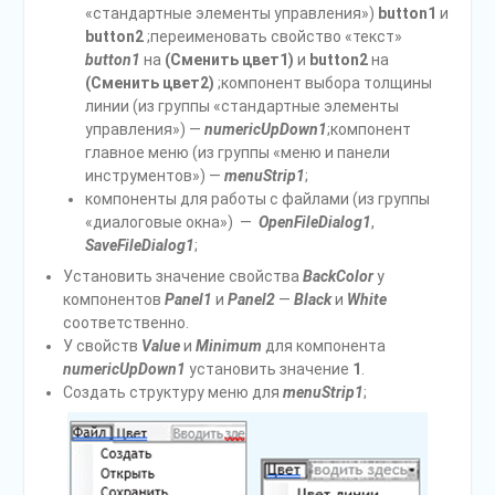
«стандартные элементы управления»)
button1
и
button2
;переименовать свойство «текст»
button1
на
(Сменить цвет1)
и
button2
на
(Сменить цвет2)
;компонент выбора толщины
линии (из группы «стандартные элементы
управления») —
numericUpDown1
;компонент
главное меню (из группы «меню и панели
инструментов») —
menuStrip1
;
компоненты для работы с файлами (из группы
«диалоговые окна») —
OpenFileDialog1
,
SaveFileDialog1
;
Установить значение свойства
BackColor
у
компонентов
Panel1
и
Panel2
—
Black
и
White
соответственно.
У свойств
Value
и
Minimum
для компонента
numericUpDown1
установить значение
1
.
Создать структуру меню для
menuStrip1
;