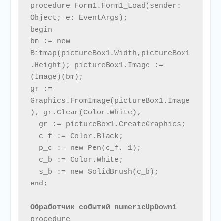
procedure Form1.Form1_Load(sender: 
Object; e: EventArgs);

begin

bm := new 
Bitmap(pictureBox1.Width,pictureBox1
.Height); pictureBox1.Image := 
(Image)(bm);

gr := 
Graphics.FromImage(pictureBox1.Image
); gr.Clear(Color.White);

  gr := pictureBox1.CreateGraphics; 

  c_f := Color.Black;

  p_c := new Pen(c_f, 1);

  c_b := Color.White;

  s_b := new SolidBrush(c_b);

end;

Обработчик событий numericUpDown1
procedure 