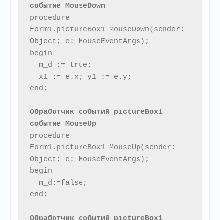
событие MouseDown
procedure 
Form1.pictureBox1_MouseDown(sender: 
Object; e: MouseEventArgs);

begin

  m_d := true;

  x1 := e.x; y1 := e.y;

end;

Обработчик событий pictureBox1 
событие MouseUp
procedure 
Form1.pictureBox1_MouseUp(sender: 
Object; e: MouseEventArgs);

begin

  m_d:=false;

end;

Обработчик событий pictureBox1 