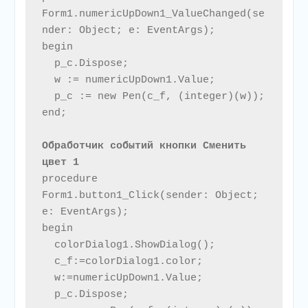
Form1.numericUpDown1_ValueChanged(se
nder: Object; e: EventArgs);

begin

  p_c.Dispose;

  w := numericUpDown1.Value;

  p_c := new Pen(c_f, (integer)(w));

end;

Обработчик событий кнопки Сменить 
цвет 1
procedure 
Form1.button1_Click(sender: Object; 
e: EventArgs);

begin

  colorDialog1.ShowDialog();

  c_f:=colorDialog1.color;

  w:=numericUpDown1.Value;

  p_c.Dispose;
