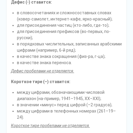
Дефис (-) ставится:
в словосочетаниях и сложносоставных словах
(ковер-самолет, интернет-кафе, ярко-красный);
для присоединения частиц (кто-либо, где-то);
для присоединения префиксов (во-первых, по-
русски);
в порядковых числительных, записанных арабскими
цифрами (например, 6-й ряд);
в качестве знака сокращения (физ-ра, г-ца);
в качестве знака переноса.
Дефис пробелами не отделяется.
Короткое тире (–) ставится:
между цифрами, обозначающими числовой
диапазон (на-пример, 1941–1945, XX–XXI);
в значении «минус» перед цифрой (–2 градуса);
между цифрами в телефонных номерах (261–19–
24).
Короткое тире пробелами не отделяется.