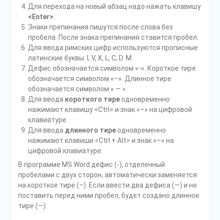
Для перехода на новый абзац надо нажать клавишу
<Enter>
.
Знаки препинания пишутся после слова без
пробела. После знака препинания ставится пробел.
Для ввода римских цифр используются прописные
латинские буквы: I, V, X, L, С, D. М.
Дефис обозначается символом «-». Короткое тире
обозначается символом «–». Длинное тире
обозначается символом « — ».
Для ввода
короткого тире
одновременно
нажимают клавишу <Ctrl> и знак «–» на цифровой
клавиатуре.
Для ввода
длинного тире
одновременно
нажимают клавиши <Ctrl + Alt> и знак «–» на
цифровой клавиатуре.
В программе MS Word дефис (-), отделенный
пробелами с двух сторон, автоматически заменяется
на короткое тире (–). Если ввести два дефиса (—) и не
поставить перед ними пробел, будет создано длинное
тире (—).