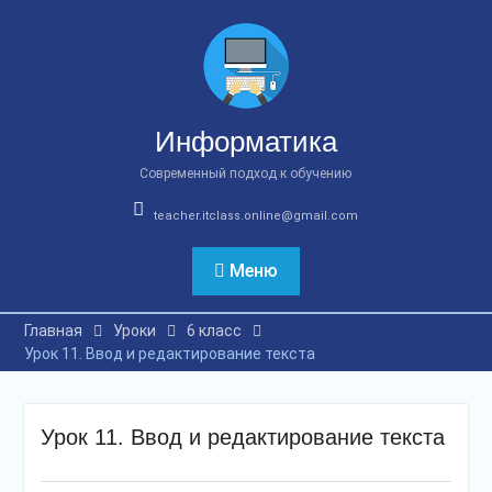
Перейти
к
содержимому
Информатика
Современный подход к обучению
teacher.itclass.online@gmail.com
Меню
Главная
Уроки
6 класс
Урок 11. Ввод и редактирование текста
Урок 11. Ввод и редактирование текста