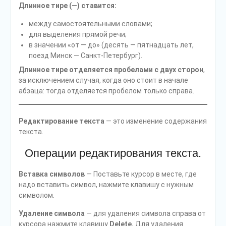
Длинное тире (—) ставится:
между самостоятельными словами;
для выделения прямой речи;
в значении «от — до» (десять — пятнадцать лет,
поезд Минск — Санкт-Петербург).
Длинное тире отделяется пробелами с двух сторон
,
за исключением случая, когда оно стоит в начале
абзаца: тогда отделяется пробелом только справа.
Редактирование текста
— это изменение содержания
текста.
Операции редактирования текста.
Вставка символов
— Поставьте курсор в месте, где
надо вставить символ, нажмите клавишу с нужным
символом.
Удаление символа
— для удаления символа справа от
курсора нажмите клавишу
Delete.
Для удаления