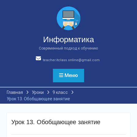
Перейти
к
содержимому
Информатика
Современный подход к обучению
teacher.itclass.online@gmail.com
Меню
Главная
Уроки
9 класс
Урок 13. Обобщающее занятие
Урок 13. Обобщающее занятие