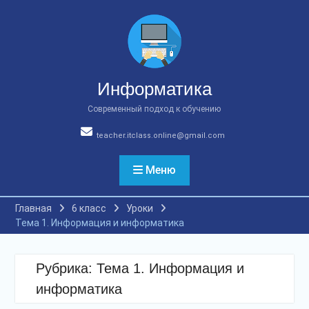
Перейти
к
содержимому
Информатика
Современный подход к обучению
teacher.itclass.online@gmail.com
Меню
Главная
6 класс
Уроки
Тема 1. Информация и информатика
Рубрика:
Тема 1. Информация и
информатика