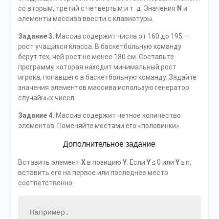
со вторым, третий с четвертым и т. д. Значения
N
и
элементы массива ввести с клавиатуры.
Задание 3.
Массив содержит числа от 160 до 195 —
рост учащихся класса. В баскетбольную команду
берут тех, чей рост не менее 180 см. Составьте
программу, которая находит минимальный рост
игрока, попавшего в баскетбольную команду. Задайте
значения элементов массива использую генератор
случайных чисел.
Задание 4.
Массив содержит четное количество
элементов. Поменяйте местами его «половинки».
Дополнительное задание
Вставить элемент
X
в позицию
Y
. Если
Y
≤ 0 или
Y
≥ n,
вставить его на первое или последнее место
соответственно.
Например.
