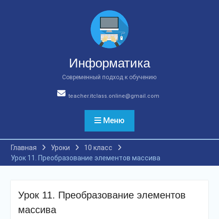
Перейти
к
содержимому
Информатика
Современный подход к обучению
teacher.itclass.online@gmail.com
Меню
Главная
Уроки
10 класс
Урок 11. Преобразование элементов массива
Урок 11. Преобразование элементов
массива