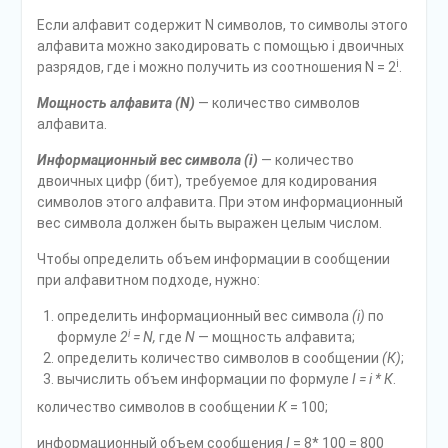
Если алфавит содержит N символов, то символы этого
алфавита можно закодировать с помощью i двоичных
i
разрядов, где i можно получить из соот­ношения N = 2
.
Мощность алфавита (N)
— количество символов
алфавита.
Информационный вес символа (i)
— количество
двоичных цифр (бит), требуемое для кодирования
символов этого алфавита. При этом информаци­онный
вес символа должен быть выражен целым числом.
Чтобы определить объем информации в сообщении
при алфавитном подходе, нужно:
определить информационный вес символа
(i)
по
i
формуле
2
= N,
где
N
— мощность алфавита;
определить количество символов в сообщении
(К)
;
вычислить объем информации по формуле
I = i * К
.
количество символов в сообщении
К
= 100;
информационный объем сообщения
I
= 8* 100 = 800