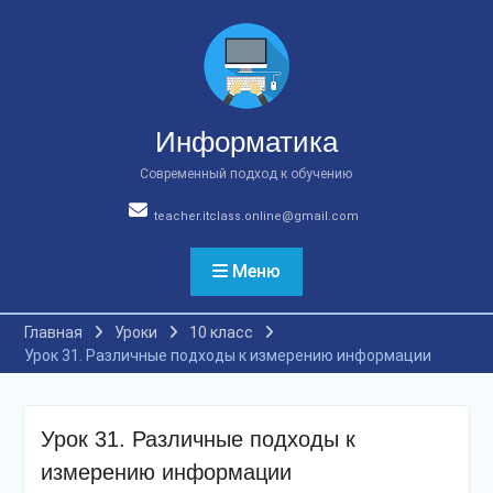
Перейти
к
содержимому
Информатика
Современный подход к обучению
teacher.itclass.online@gmail.com
Меню
Главная
Уроки
10 класс
Урок 31. Различные подходы к измерению информации
Урок 31. Различные подходы к
измерению информации