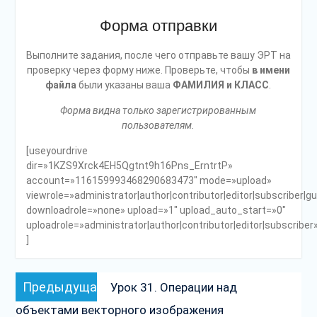
Форма отправки
Выполните задания, после чего отправьте вашу ЭРТ на
проверку через форму ниже. Проверьте, чтобы
в имени
файла
были указаны ваша
ФАМИЛИЯ и КЛАСС
.
Форма видна только зарегистрированным
пользователям.
[useyourdrive
dir=»1KZS9Xrck4EH5Qgtnt9h16Pns_ErntrtP»
account=»116159993468290683473″ mode=»upload»
viewrole=»administrator|author|contributor|editor|subscriber|g
downloadrole=»none» upload=»1″ upload_auto_start=»0″
uploadrole=»administrator|author|contributor|editor|subscriber
]
Навигация
Предыдущая
Предыдущая
Урок 31. Операции над
по
запись:
объектами векторного изображения
записям