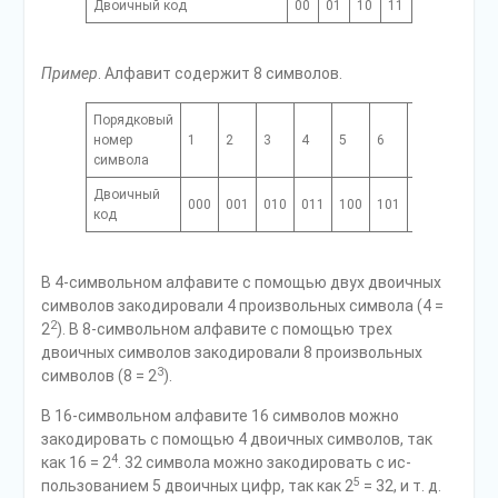
Двоичный код
00
01
10
11
Пример
. Алфавит содержит 8 символов.
Порядковый
номер
1
2
3
4
5
6
7
8
символа
Двоичный
000
001
010
011
100
101
110
111
код
В 4-символьном алфавите с помощью двух двоичных
символов закодиро­вали 4 произвольных символа (4 =
2
2
). В 8-символьном алфавите с помощью трех
двоичных символов закодировали 8 произвольных
3
символов (8 = 2
).
В 16-символьном алфавите 16 символов можно
закодировать с помощью 4 двоичных символов, так
4
как 16 = 2
. 32 символа можно закодировать с ис­
5
пользованием 5 двоичных цифр, так как 2
= 32, и т. д.