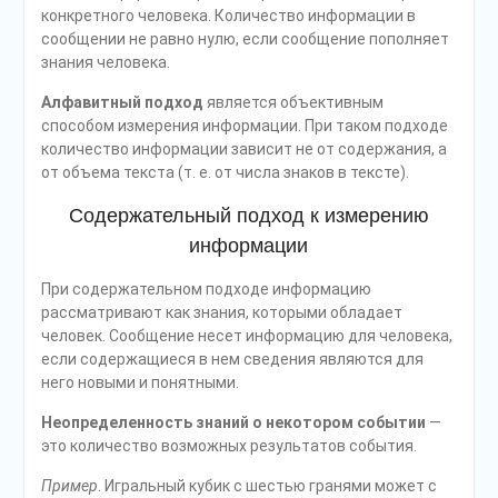
конкретного человека. Количество инфор­мации в
сообщении не равно нулю, если сообщение пополняет
знания чело­века.
Алфавитный подход
является объективным
способом измерения ин­формации. При таком подходе
количество информации зависит не от содер­жания, а
от объема текста (т. е. от числа знаков в тексте).
Содержательный подход к измерению
информации
При содержательном подходе информацию
рассматривают как знания, которыми обладает
человек. Сообщение несет информацию для человека,
если содержащиеся в нем сведения являются для
него новыми и понятными.
Неопределенность знаний о некотором событии
—
это количество воз­можных результатов события.
Пример
. Игральный кубик с шестью гранями может с