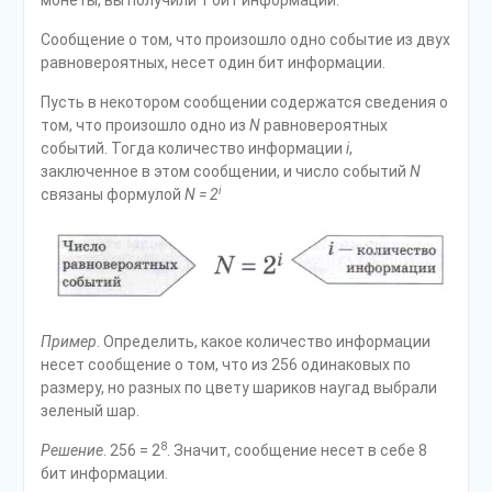
монеты, вы полу­чили 1 бит информации.
Сообщение о том, что произошло одно событие из двух
равновероятных, несет один бит информации.
Пусть в некотором сообщении содержатся сведения о
том, что произо­шло одно из
N
равновероятных
событий. Тогда количество информации
i
,
заключенное в этом сообщении, и число событий
N
i
связаны формулой
N = 2
Пример
. Определить, какое количество информации
несет сообщение о том, что из 256 одинаковых по
размеру, но разных по цвету шариков на­угад выбрали
зеленый шар.
8
Решение
. 256 = 2
. Значит, сообщение несет в себе 8
бит информации.