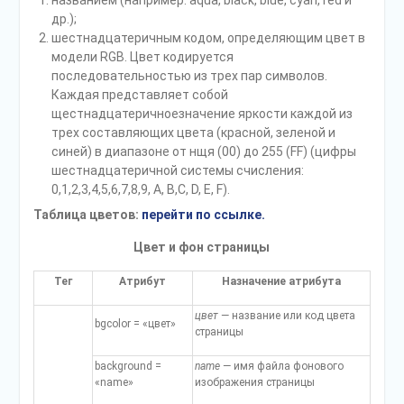
др.);
шестнадцатеричным кодом, определяющим цвет в
модели RGB. Цвет ко­дируется
последовательностью из трех пар символов.
Каждая представляет собой
щестнадцатеричноезначение яркости каждой из
трех составляющих цвета (красной, зеленой и
синей) в диапазоне от нщя (00) до 255 (FF) (цифры
шестнадцатеричной системы счисления:
0,1,2,3,4,5,6,7,8,9, А, В,С, D, Е, F).
Таблица цветов:
перейти по ссылке.
Цвет и фон страницы
Тег
Атрибут
Назначение атрибута
цвет
— название или код цвета
bgcolor = «цвет»
страницы
background =
name
— имя файла фонового
«name»
изображения страницы