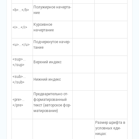
Полужирное начерта­
<b>…</b>
ние
Курсивное
<i>…</i>
начертание
Подчеркнутое начер­
<u>…</u>
тание
<sup>…
Верхний индекс
</sup>
<sub>…
Нижний индекс
</sub>
Предварительно от­
<pre>…
форматированный
</pre>
текст (авторское фор­
матирование)
Размер шрифта в
условных еди­
ницах: