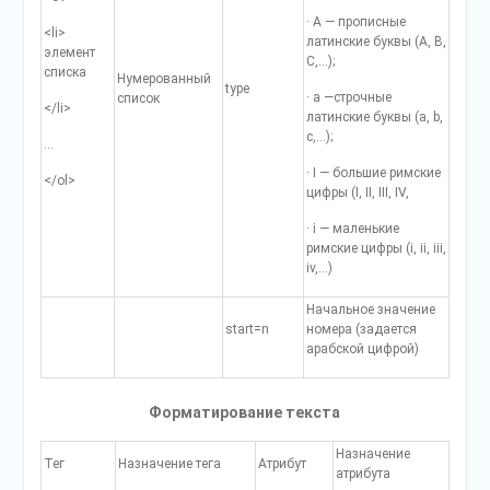
· А — прописные
<li>
латинские буквы (А, В,
элемент
С,…);
списка
Нумерованный
type
· а —строчные
список
</li>
латинские буквы (а, b,
с,…);
…
· I — большие римские
</ol>
цифры (I, II, III, IV,
· i — маленькие
римские цифры (i, ii, iii,
iv,…)
Начальное значение
start=n
номера (задается
арабской цифрой)
Форматирование текста
Назначение
Тег
Назначение тега
Атрибут
атрибута