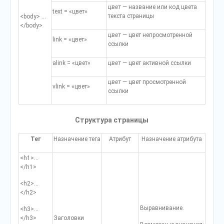
цвет
— название или код цвета
text = «цвет»
текста стра­ницы
<body> …
</body>
цвет
— цвет непросмотренной
link = «цвет»
ссылки
alink = «цвет»
цвет
— цвет активной ссылки
цвет
— цвет просмотренной
vlink = «цвет»
ссылки
Структура страницы
Тег
Назначение тега
Атрибут
Назначение атрибута
<h1>…
</h1>
<h2>…
</h2>
Выравнивание.
<h3>…
</h3>
Заголовки