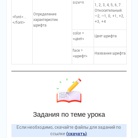
size=n
1, 2, 3, 4, 5, 6, 7.
Относительный:
Определение
—2, —1, 0, +1, +2,
<font>…
характе­ристик
+3, +4
</font>
шрифта
соlor =
Цвет шрифта
«цвет»
face =
Название шрифта
«шрифт»
Задания по теме урока
Если необходимо, скачайте файлы для заданий
по
ссылке
(
скачать
)
.