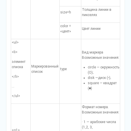
Толщина линии в
size=h
пикселях
color =
Цвет линии
«цвет»
<ul>
<li>
Вид маркера
Возможные зна­чения:
элемент
Маркирован­ный
списка
circle — окружность
type
список
(О);
</li>
disk —диск (•);
square — квадрат
…
(■)
</ul>
Формат номера.
Возможные значения:
· 1 — арабские числа
(1,2, 3,
<о1>