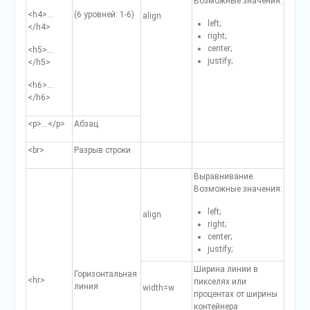
Возможные значения:
<h4>…
(6 уровней: 1-6)
align
left;
</h4>
right;
center;
<h5>…
justify;
</h5>
<h6>…
</h6>
<p>…</p>
Абзац
<br>
Разрыв строки
Выравнивание.
Возможные значения:
left;
align
right;
center;
justify;
Ширина линии в
Горизонталь­ная
<hr>
пикселях или
линия
width=w
процентах от ширины
контейнера