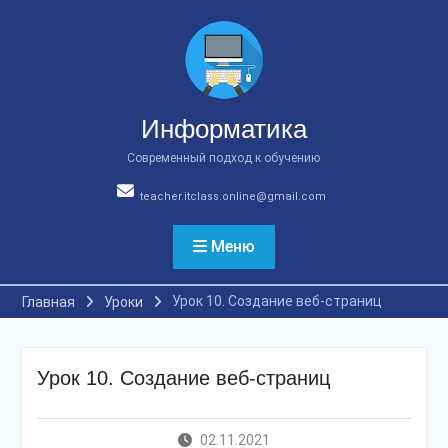
Перейти
к
содержимому
Информатика
Современный подход к обучению
teacher.itclass.online@gmail.com
Меню
Урок 10. Создание веб-страниц
Главная
Уроки
Урок 10. Создание веб-страниц
02.11.2021