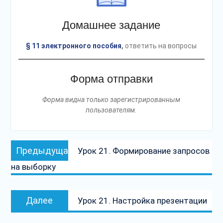
Домашнее задание
§ 11 электронного пособия
,
ответить на вопросы
Форма отправки
Форма видна только зарегистрированным
пользователям.
Навигация
Предыдущая
Предыдущая
Урок 21. Формирование запросов
по
запись:
на выборку
записям
Следующая
Далее
Урок 21. Настройка презентации
запись: