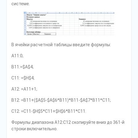
системе.
В ячейки расчетной таблицы введите формулы:
A11:0;
B11:=$A$4;
C11: =$H$4;
A12: =A11+1;
B12: =B11+($A$5-$A$6*B11)*B11-$A$7*B11*C11;
C12: =C11-$H$5*C11+$H$6*B11*C11.
Формулы диапазона А12:С12 скопируйте вниз до 361-й
строки включительно.