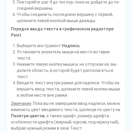
Повторяйте шаг 4 до тех пор, пока не дойдете до по­
следней вершины.
Чтобы соединить последнюю вершину с первой,
щелк­ните левой кнопкой мыши дважды.
Порядок ввода текста в графическом редакторе
Paint
Выберите инструмент
Надпись
.
Установите указатель мыши на место вставки
текста.
Нажмите левую кнопку мыши и, не отпуская ее, вы­
делите область, в которой будет располагаться
текст.
Введите текст внутри рамки для надписи. Чтобы за­
вершить ввод текста, щелкните левой кнопки мыши
в любом месте вне рамки.
Замечание
. Пока вы не завершили ввод надписи, можно
изменить цвет вводимого текста, щелкнув по цвету на
Палитре цветов
, а также шрифт, размер шрифта,
особенности шрифта (жирный, курсив, подчеркнутый),
выбрав нужный режим в окне Текст.