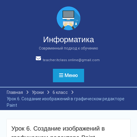
Перейти
к
содержимому
Информатика
Современный подход к обучению
teacher.itclass.online@gmail.com
Меню
Главная
Уроки
6 класс
Урок 6. Создание изображений в графическом редакторе
Paint
Урок 6. Создание изображений в