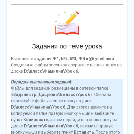
Задания по теме урока
Выполните
задания №1, №2, №3, №4 к §6 учебника
.
Созданные файлы рисунков сохраните в свою папку на
диске
D:\класс\Фамилия\Урок 6
.
Порядок выполнения заданий
:
Файлы для заданий размещены в сетевой папке
«
Задания гр. Дощечко\6 класс\Урок 6
«. Сначала
скопируйте файлы в свою папку на диск
D:\класс\Фамилия\Урок 6
. Для этого нажмите на
копируемой папке правую кнопку мыши и выберите
пункт
Копировать
, затем перейдите в свою папку на
диске
D:\класс\Фамилия\Урок 6
, нажмите правую
кнопку мыши и выберите пункт
Вставить
. После этого