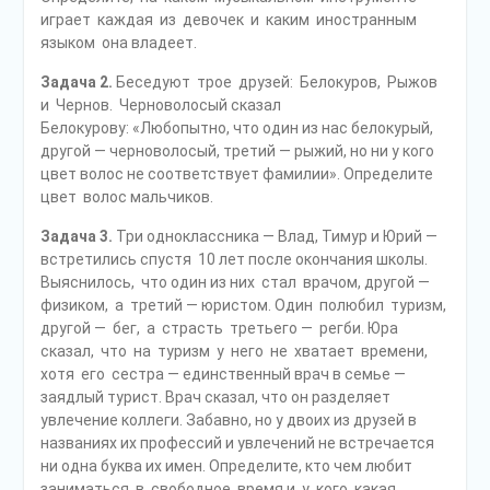
играет каждая из девочек и каким иностранным
языком она владеет.
Задача 2.
Беседуют трое друзей: Белокуров, Рыжов
и Чернов. Черноволосый сказал
Белокурову: «Любопытно, что один из нас белокурый,
другой — черноволосый, третий — рыжий, но ни у кого
цвет волос не соответствует фамилии». Определите
цвет волос мальчиков.
Задача 3.
Три одноклассника — Влад, Тимур и Юрий —
встретились спустя 10 лет после окончания школы.
Выяснилось, что один из них стал врачом, другой —
физиком, а третий — юристом. Один полюбил туризм,
другой — бег, а страсть третьего — регби. Юра
сказал, что на туризм у него не хватает времени,
хотя его сестра — единственный врач в семье —
заядлый турист. Врач сказал, что он разделяет
увлечение коллеги. Забавно, но у двоих из друзей в
названиях их профессий и увлечений не встречается
ни одна буква их имен. Определите, кто чем любит
заниматься в свободное время и у кого какая