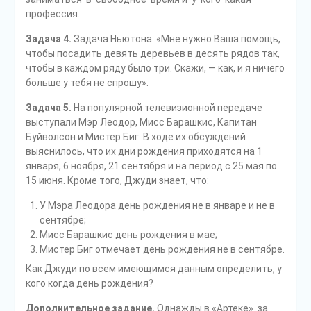
профессия.
Задача 4.
Задача Ньютона: «Мне нужно Ваша помощь,
чтобы посадить девять деревьев в десять рядов так,
чтобы в каждом ряду было три. Скажи, — как, и я ничего
больше у тебя не спрошу».
Задача 5.
На популярной телевизионной передаче
выступали Мэр Леодор, Мисс Барашкис, Капитан
Буйволсон и Мистер Биг. В ходе их обсуждений
выяснилось, что их дни рождения приходятся на 1
января, 6 ноября, 21 сентября и на период с 25 мая по
15 июня. Кроме того, Джуди знает, что:
У Мэра Леодора день рождения не в январе и не в
сентябре;
Мисс Барашкис день рождения в мае;
Мистер Биг отмечает день рождения не в сентябре.
Как Джуди по всем имеющимся данным определить, у
кого когда день рождения?
Дополнительное задание.
Однажды в «Артеке» за