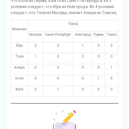
что Коля из Перми, а Витя из Санкт-Петербурга. Из 3
условия следует, что Юра из Новгорода. Из 4 условия
следует, что Толя из Москвы, значит Алёша из Томска.
Город
Мальчик
Москва
Санкт-Петербург
Новгород
Пермь
Томск
Юра
0
0
1
0
0
Толя
1
0
0
0
0
Алёша
0
0
0
0
1
Коля
0
0
0
1
0
Витя
0
1
0
0
0