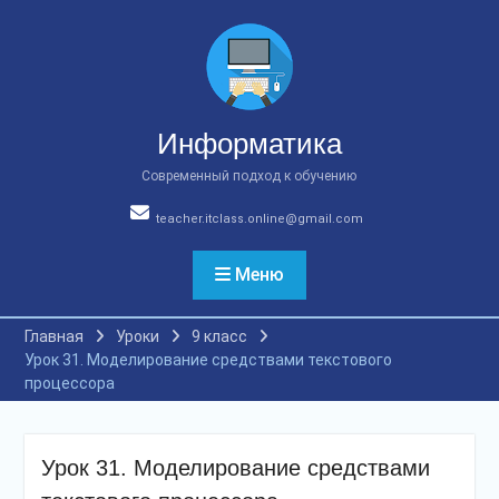
Перейти
к
содержимому
Информатика
Современный подход к обучению
teacher.itclass.online@gmail.com
Меню
Главная
Уроки
9 класс
Урок 31. Моделирование средствами текстового
процессора
Урок 31. Моделирование средствами